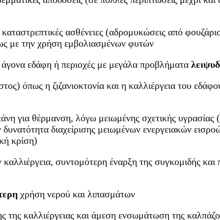
καταστρεπτικές ασθένειες (αδρομυκώσεις από φουζάριο 
ρως με την χρήση εμβολιασμένων φυτών
 άγονα εδάφη ή περιοχές με μεγάλα προβλήματα
λειψυδ
τος) όπως η ζιζανιοκτονία και η καλλιέργεια του εδάφ
άνη για θέρμανση, λόγω μειωμένης σχετικής υγρασίας (
 δυνατότητα διαχείρισης μειωμένων ενεργειακών εισροώ
κή κρίση)
 καλλιέργεια, συντομότερη έναρξη της συγκομιδής κα
τερη
χρήση νερού και λιπασμάτων
ς της καλλιέργειας και άμεση ενσωμάτωση της καλπάζου