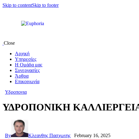
Skip to content
Skip to footer
Close
Αρχική
Υπηρεσίες
Η Oμάδα μας
Συνεργασίες
Άρθρα
Επικοινωνία
Υδροπονια
ΥΔΡΟΠΟΝΙΚΗ ΚΑΛΛΙΕΡΓΕΙ
By
Κλεανθης Πασχωνης
February 16, 2025