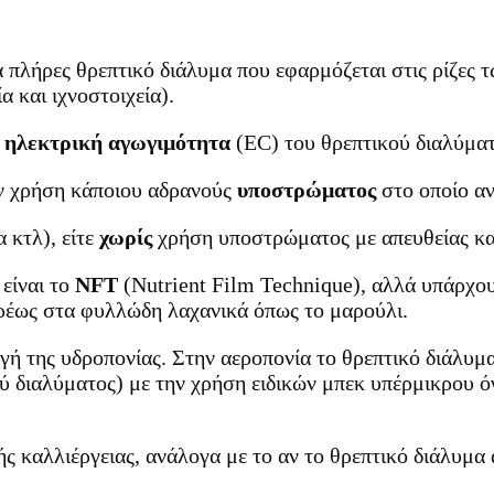
 πλήρες θρεπτικό διάλυμα που εφαρμόζεται στις ρίζες τ
α και ιχνοστοιχεία).
η
ηλεκτρική αγωγιμότητα
(EC) του θρεπτικού διαλύματ
την χρήση κάποιου αδρανούς
υποστρώματος
στο οποίο αν
 κτλ), είτε
χωρίς
χρήση υποστρώματος με απευθείας καλ
είναι το
NFT
(Nutrient Film Technique), αλλά υπάρχο
υρέως στα φυλλώδη λαχανικά όπως το μαρούλι.
αγή της υδροπονίας. Στην αεροπονία το θρεπτικό διάλυ
κού διαλύματος) με την χρήση ειδικών μπεκ υπέρμικρου
 καλλιέργειας, ανάλογα με το αν το θρεπτικό διάλυμ