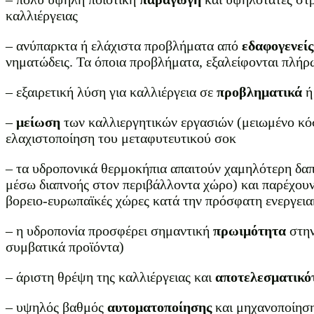
καλλιέργειας
– ανύπαρκτα ή ελάχιστα προβλήματα από
εδαφογενείς
νηματώδεις. Τα όποια προβλήματα, εξαλείφονται πλή
– εξαιρετική λύση για καλλιέργεια σε
προβληματικά
ή
–
μείωση
των καλλιεργητικών εργασιών (μειωμένο κόσ
ελαχιστοποίηση του μεταφυτευτικού σοκ
– τα υδροπονικά θερμοκήπια απαιτούν χαμηλότερη δαπ
μέσω διαπνοής στον περιβάλλοντα χώρο) και παρέχουν
βορειο-ευρωπαϊκές χώρες κατά την πρόσφατη ενεργεια
– η υδροπονία προσφέρει σημαντική
πρωιμότητα
στην
συμβατικά προϊόντα)
– άριστη θρέψη της καλλιέργειας και
αποτελεσματικό
– υψηλός βαθμός
αυτοματοποίησης
και μηχανοποίηση