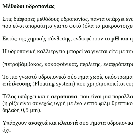
Μέθοδοι υδροπονίας
Στις διάφορες μεθόδους υδροπονίας, πάντα υπάρχει ένα
που είναι απαραίτητα για το φυτό (όλα τα μακροστοιχεί
Εκτός της χημικής σύνθεσης, ενδιαφέρουν το
pH
και 
Η υδροπονική καλλιέργεια μπορεί να γίνεται είτε με 
(πετροβάμβακας, κοκοφoίνικας, περλίτης, ελαφρόπετρα
Το πιο γνωστό υδροπονικό σύστημα χωρίς υπόστρωμα 
επίπλευσης
(Floating system) που χρησιμοποιείται ε
Τέλος υπάρχει και η
αεροπονία
, που είναι μια παραλλ
(η ρίζα είναι συνεχώς υγρή με ένα λεπτό φιλμ θρεπτι
δηλαδή 0,5 μm).
Υπάρχουν
ανοιχτά
και
κλειστά
συστήματα υδροπονικής
όχι.