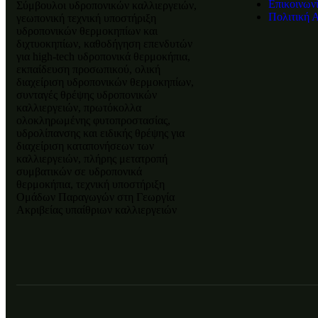
Επικοινων
Σύμβουλοι υδροπονικών καλλιεργειών,
Πολιτική 
γεωπονική τεχνική υποστήριξη
υδροπονικών θερμοκηπίων και
διχτυοκηπίων, καθοδήγηση επενδυτών
για high-tech υδροπονικά θερμοκήπια,
εκπαίδευση προσωπικού, ολική
διαχείριση υδροπονικών θερμοκηπίων,
συνταγές θρέψης υδροπονικών
καλλιεργειών, πρωτόκολλα
ολοκληρωμένης φυτοπροστασίας,
υδρολίπανσης και ειδικής θρέψης για
διαχείριση καταπονήσεων των
καλλιεργειών, πλήρης μετατροπή
συμβατικών σε υδροπονικά
θερμοκήπια, τεχνική υποστήριξη
Ομάδων Παραγωγών στη Γεωργία
Ακριβείας υπαίθριων καλλιεργειών