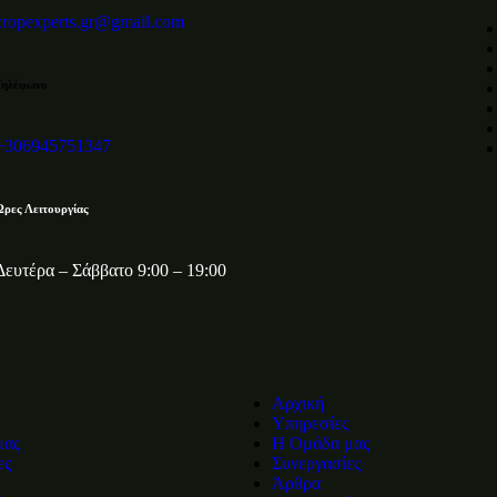
cropexperts.gr@gmail.com
Τηλέφωνο
+306945751347
Ώρες Λειτουργίας
Δευτέρα – Σάββατο 9:00 – 19:00
Αρχική
Υπηρεσίες
μας
Η Ομάδα μας
ες
Συνεργασίες
Άρθρα