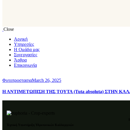
Close
Αρχική
Υπηρεσίες
Η Oμάδα μας
Συνεργασίες
Άρθρα
Επικοινωνία
Φυτοπροστασια
March 26, 2025
Η ΑΝΤΙΜΕΤΩΠΙΣΗ ΤΗΣ ΤΟΥΤΑ (Tuta absoluta) ΣΤΗΝ Κ
Τεχνική Υποστήριξη Υδροπονικών Καλλιεργειών