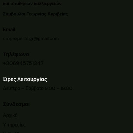
και υπαίθριων καλλιεργειών
Σύμβουλοι Γεωργίας Ακριβείας
Email
cropexperts.gr@gmail.com
Τηλέφωνο
+306945751347
Ώρες Λειτουργίας
Δευτέρα – Σάββατο 9:00 – 19:00
Σύνδεσμοι
Αρχική
Υπηρεσίες