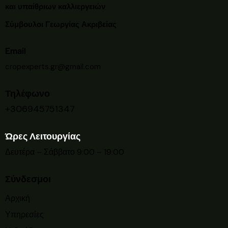
και υπαίθριων καλλιεργειών
Σύμβουλοι Γεωργίας Ακριβείας
Email
cropexperts.gr@gmail.com
Τηλέφωνο
+306945751347
Ώρες Λειτουργίας
Δευτέρα – Σάββατο 9:00 – 19:00
Σύνδεσμοι
Αρχική
Υπηρεσίες