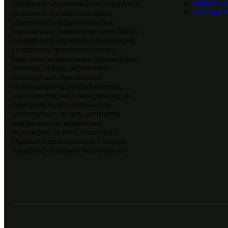
Επικοινων
Σύμβουλοι υδροπονικών καλλιεργειών,
Πολιτική 
γεωπονική τεχνική υποστήριξη
υδροπονικών θερμοκηπίων και
διχτυοκηπίων, καθοδήγηση επενδυτών
για high-tech υδροπονικά θερμοκήπια,
εκπαίδευση προσωπικού, ολική
διαχείριση υδροπονικών θερμοκηπίων,
συνταγές θρέψης υδροπονικών
καλλιεργειών, πρωτόκολλα
ολοκληρωμένης φυτοπροστασίας,
υδρολίπανσης και ειδικής θρέψης για
διαχείριση καταπονήσεων των
καλλιεργειών, πλήρης μετατροπή
συμβατικών σε υδροπονικά
θερμοκήπια, τεχνική υποστήριξη
Ομάδων Παραγωγών στη Γεωργία
Ακριβείας υπαίθριων καλλιεργειών