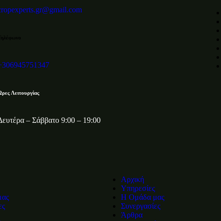
cropexperts.gr@gmail.com
Τηλέφωνο
+306945751347
Ώρες Λειτουργίας
Δευτέρα – Σάββατο 9:00 – 19:00
Αρχική
Υπηρεσίες
μας
Η Ομάδα μας
ες
Συνεργασίες
Άρθρα