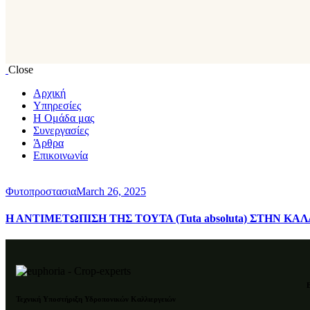
Close
Αρχική
Υπηρεσίες
Η Oμάδα μας
Συνεργασίες
Άρθρα
Επικοινωνία
Φυτοπροστασια
March 26, 2025
Η ΑΝΤΙΜΕΤΩΠΙΣΗ ΤΗΣ ΤΟΥΤΑ (Tuta absoluta) ΣΤΗΝ Κ
Τεχνική Υποστήριξη Υδροπονικών Καλλιεργειών