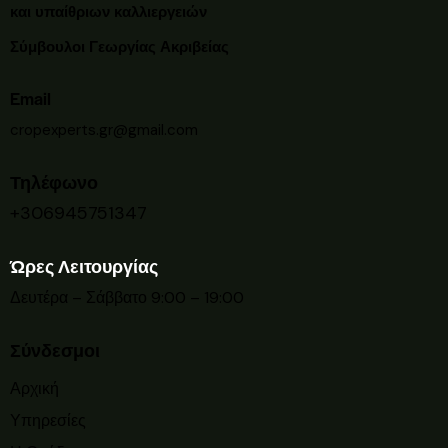
και υπαίθριων καλλιεργειών
Σύμβουλοι Γεωργίας Ακριβείας
Email
cropexperts.gr@gmail.com
Τηλέφωνο
+306945751347
Ώρες Λειτουργίας
Δευτέρα – Σάββατο 9:00 – 19:00
Σύνδεσμοι
Αρχική
Υπηρεσίες