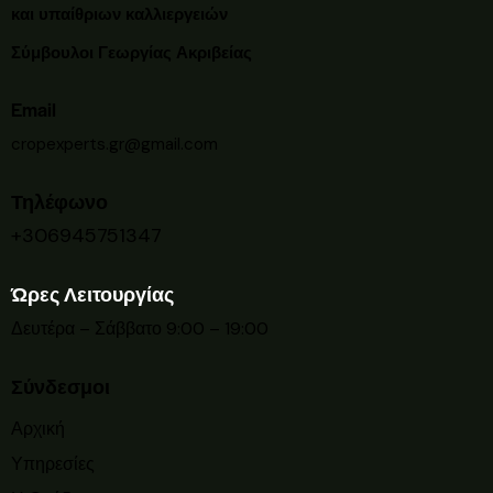
και υπαίθριων καλλιεργειών
Σύμβουλοι Γεωργίας Ακριβείας
Email
cropexperts.gr@gmail.com
Τηλέφωνο
+306945751347
Ώρες Λειτουργίας
Δευτέρα – Σάββατο 9:00 – 19:00
Σύνδεσμοι
Αρχική
Υπηρεσίες