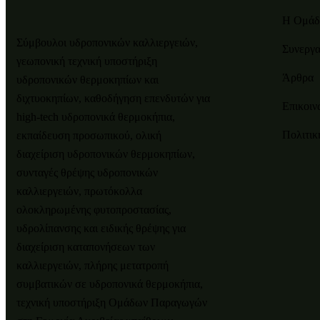
Η Ομάδ
Σύμβουλοι υδροπονικών καλλιεργειών,
Συνεργα
γεωπονική τεχνική υποστήριξη
Άρθρα
υδροπονικών θερμοκηπίων και
διχτυοκηπίων, καθοδήγηση επενδυτών για
Επικοιν
high-tech υδροπονικά θερμοκήπια,
Πολιτικ
εκπαίδευση προσωπικού, ολική
διαχείριση υδροπονικών θερμοκηπίων,
συνταγές θρέψης υδροπονικών
καλλιεργειών, πρωτόκολλα
ολοκληρωμένης φυτοπροστασίας,
υδρολίπανσης και ειδικής θρέψης για
διαχείριση καταπονήσεων των
καλλιεργειών, πλήρης μετατροπή
συμβατικών σε υδροπονικά θερμοκήπια,
τεχνική υποστήριξη Ομάδων Παραγωγών