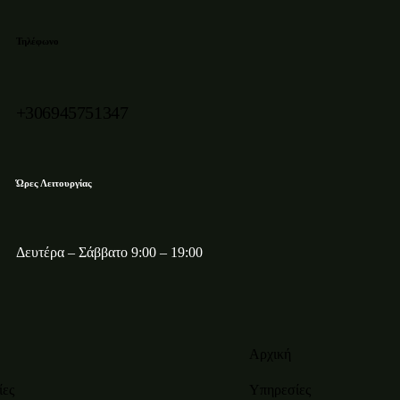
Τηλέφωνο
+306945751347
Ώρες Λειτουργίας
Δευτέρα – Σάββατο 9:00 – 19:00
Αρχική
ίες
Υπηρεσίες