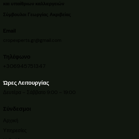
και υπαίθριων καλλιεργειών
Σύμβουλοι Γεωργίας Ακριβείας
Email
cropexperts.gr@gmail.com
Τηλέφωνο
+306945751347
Ώρες Λειτουργίας
Δευτέρα – Σάββατο 9:00 – 19:00
Σύνδεσμοι
Αρχική
Υπηρεσίες