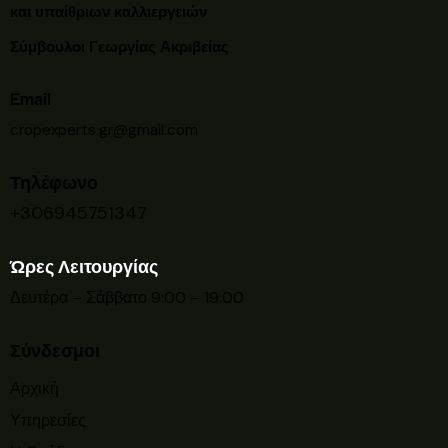
και υπαίθριων καλλιεργειών
Σύμβουλοι Γεωργίας Ακριβείας
Email
cropexperts.gr@gmail.com
Τηλέφωνο
+306945751347
Ώρες Λειτουργίας
Δευτέρα – Σάββατο 9:00 – 19:00
Σύνδεσμοι
Αρχική
Υπηρεσίες