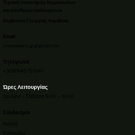
Τεχνική υποστήριξη θερμοκηπίων
και υπαίθριων καλλιεργειών
Σύμβουλοι Γεωργίας Ακριβείας
Email
cropexperts.gr@gmail.com
Τηλέφωνο
+306945751347
Ώρες Λειτουργίας
Δευτέρα – Σάββατο 9:00 – 19:00
Σύνδεσμοι
Αρχική
Υπηρεσίες