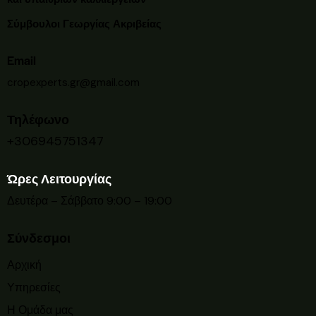
Σύμβουλοι Γεωργίας Ακριβείας
Email
cropexperts.gr@gmail.com
Τηλέφωνο
+306945751347
Ώρες Λειτουργίας
Δευτέρα – Σάββατο 9:00 – 19:00
Σύνδεσμοι
Αρχική
Υπηρεσίες
Η Ομάδα μας