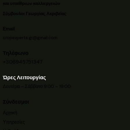
και υπαίθριων καλλιεργειών
Σύμβουλοι Γεωργίας Ακριβείας
Email
cropexperts.gr@gmail.com
Τηλέφωνο
+306945751347
Ώρες Λειτουργίας
Δευτέρα – Σάββατο 9:00 – 19:00
Σύνδεσμοι
Αρχική
Υπηρεσίες